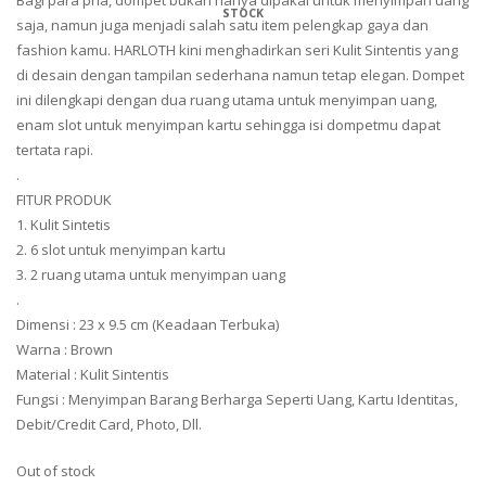
Bagi para pria, dompet bukan hanya dipakai untuk menyimpan uang
saja, namun juga menjadi salah satu item pelengkap gaya dan
fashion kamu. HARLOTH kini menghadirkan seri Kulit Sintentis yang
di desain dengan tampilan sederhana namun tetap elegan. Dompet
ini dilengkapi dengan dua ruang utama untuk menyimpan uang,
enam slot untuk menyimpan kartu sehingga isi dompetmu dapat
tertata rapi.
.
FITUR PRODUK
1. Kulit Sintetis
2. 6 slot untuk menyimpan kartu
3. 2 ruang utama untuk menyimpan uang
.
Dimensi : 23 x 9.5 cm (Keadaan Terbuka)
Warna : Brown
Material : Kulit Sintentis
Fungsi : Menyimpan Barang Berharga Seperti Uang, Kartu Identitas,
Debit/Credit Card, Photo, Dll.
Out of stock