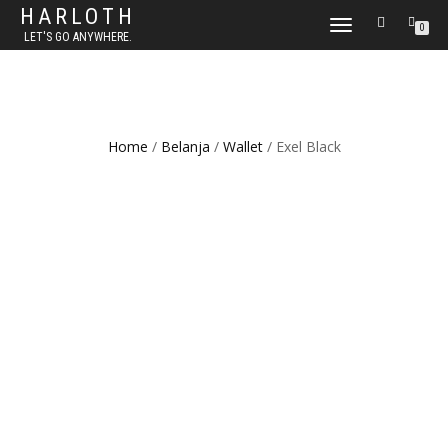
HARLOTH
TOGGLE
0
LET'S GO ANYWHERE.
NAVIGATION
Home
/
Belanja
/
Wallet
/ Exel Black